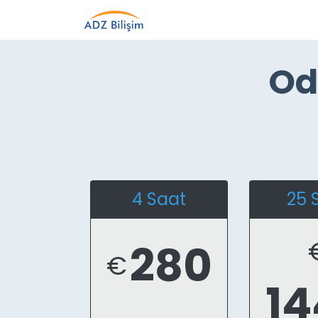
Od
4 Saat
25 
280
€
14