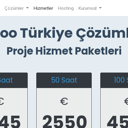
Çözümler
Hizmetler
Hosting
Kurumsal
oo Türkiye Çözüml
Proje Hizmet Paketleri
Saat
50 Saat
100 
€
€
45
2550
4