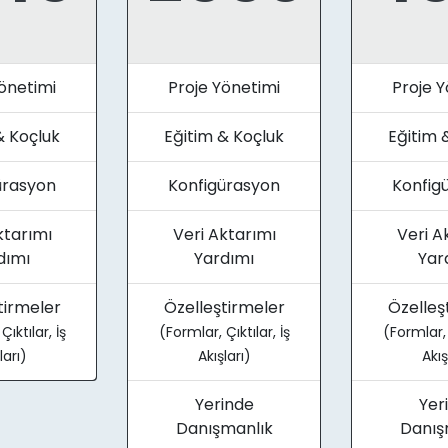
önetimi
Proje Yönetimi
Proje Y
& Koçluk
Eğitim & Koçluk
Eğitim 
ürasyon
Konfigürasyon
Konfig
ktarımı
Veri Aktarımı
Veri A
dımı
Yardımı
Yar
tirmeler
Özelleştirmeler
Özelleş
ıktılar, İş
(Formlar, Çıktılar, İş
(Formlar, Ç
ları)
Akışları)
Akış
Yerinde
Yer
Danışmanlık
Danış