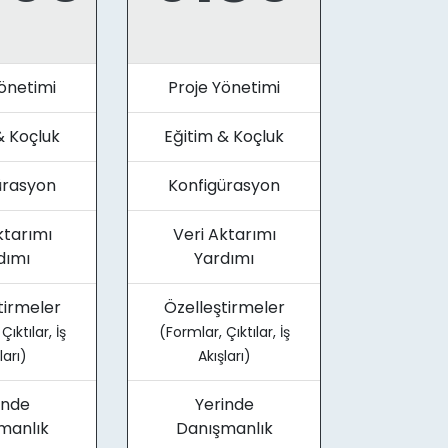
önetimi
Proje Yönetimi
& Koçluk
Eğitim & Koçluk
ürasyon
Konfigürasyon
ktarımı
Veri Aktarımı
dımı
Yardımı
tirmeler
Özelleştirmeler
ıktılar, İş
(Formlar, Çıktılar, İş
ları)
Akışları)
inde
Yerinde
manlık
Danışmanlık