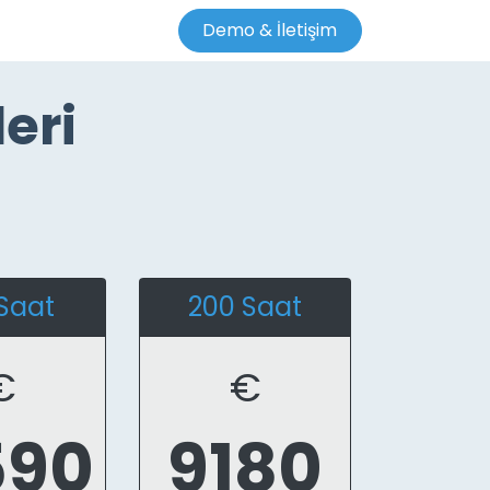
Demo & İletişim
eri
Saat
200 Saat
€
€
590
9180