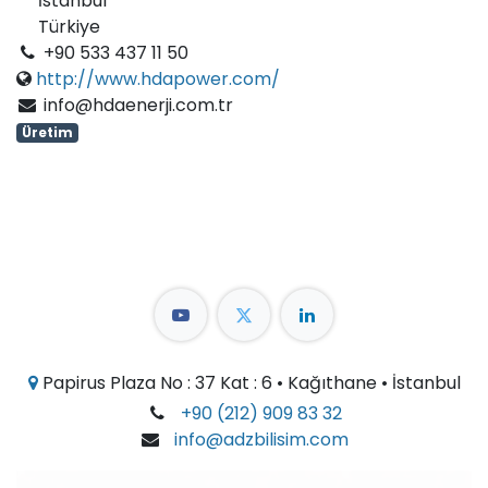
İstanbul
Türkiye
+90 533 437 11 50
http://www.hdapower.com/
info@hdaenerji.com.tr
Üretim
Papirus Plaza No : 37 Kat : 6 • Kağıthane • İstanbul
+90 (212) 909 83 32
info@adzbilisim.com