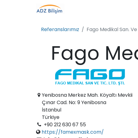
Referanslarımız
Fago Medikal San. Ve Ti
Fago Medi
Yenibosna Merkez Mah. Köyaltı Mevkii
Çınar Cad. No: 9 Yenibosna
İstanbul
Türkiye
+90 212 630 67 55
https://famexmask.com/